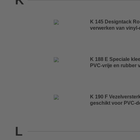
K
K 145 Designtack Rol
verwerken van vinyl-
K 188 E Speciale klee
PVC-vrije en rubber 
K 190 F Vezelverster
geschikt voor PVC-d
L