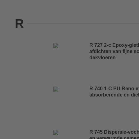
R
R 727 2-c Epoxy-giet
afdichten van fijne 
dekvloeren
R 740 1-C PU Reno ex
absorberende en di
R 745 Dispersie-vo
en verwarmde cemen