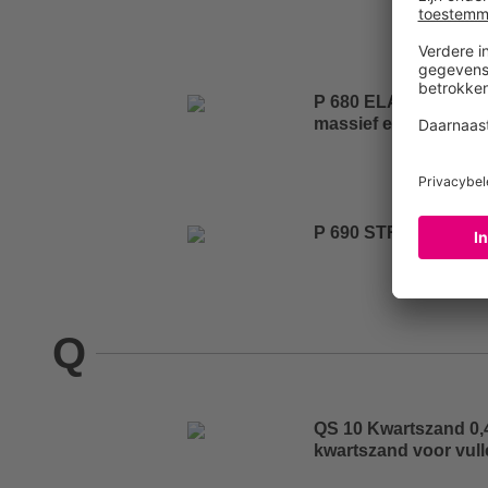
P 680 ELAST STRONG 
massief en kant-en-k
P 690 STRONG Schuif
Q
QS 10 Kwartszand 0,
kwartszand voor vull