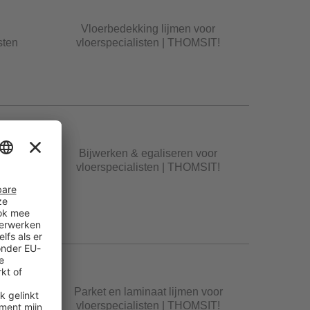
Vloerbedekking lijmen voor
sten
vloerspecialisten | THOMSIT!
Bijwerken & egaliseren voor
vloerspecialisten | THOMSIT!
g |
Parket en laminaat lijmen voor
sten
vloerspecialisten | THOMSIT!