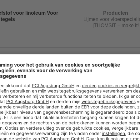
efstof voor linoleum Voor
Producten
 tegels
Lijmen voor vloerspeciali
|THOMSIT – make it!
oor het egaliseren tot 10 mm
Producten
sgang
Kwalitatieve
ondergrondvoorbereidin
THOMSIT – make it!
e lijm voor meerlaags parket
Producten
Lijmen voor vloerspeciali