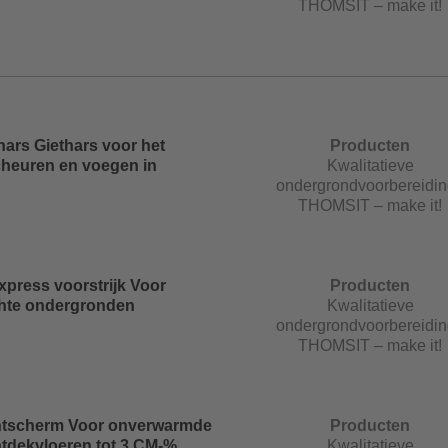
THOMSIT – make it!
hars Giethars voor het
Producten
scheuren en voegen in
Kwalitatieve
ondergrondvoorbereidin
THOMSIT – make it!
press voorstrijk Voor
Producten
chte ondergronden
Kwalitatieve
ondergrondvoorbereidin
THOMSIT – make it!
chtscherm Voor onverwarmde
Producten
tdekvloeren tot 3 CM-%
Kwalitatieve