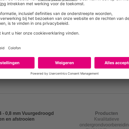
|THOMSIT – make it!
Hard-elastische lijm voor
Producten
laar parket
Lijmen voor vloerspeciali
|THOMSIT – make it!
vaste lijm voor parket
Producten
Lijmen voor vloerspeciali
|THOMSIT – make it!
4 - 0,8 mm Vuurgedroogd
Producten
en en afstrooien
Kwalitatieve
ondergrondvoorbereidin