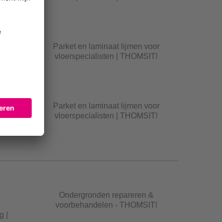
Parket en laminaat lijmen voor
sten
vloerspecialisten | THOMSIT!
Parket en laminaat lijmen voor
sten
vloerspecialisten | THOMSIT!
Ondergronden repareren &
voorbehandelen - THOMSIT!
g |