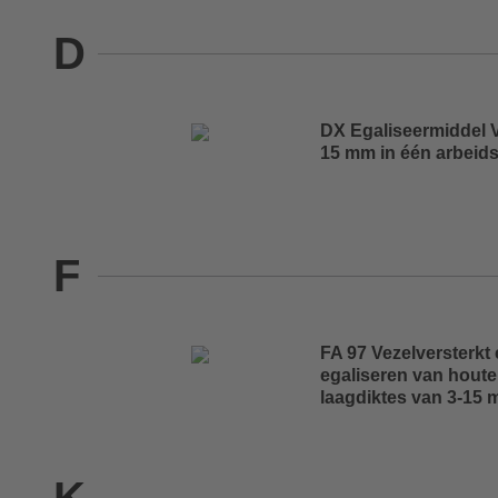
D
DX Egaliseermiddel V
15 mm in één arbeid
F
FA 97 Vezelversterkt
egaliseren van houte
laagdiktes van 3-15 