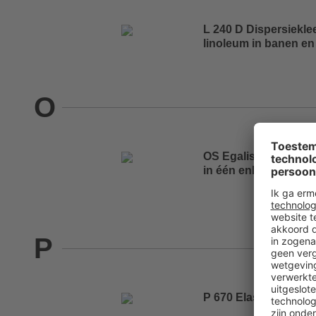
L 240 D Dispersiekle
linoleum in banen en
O
OS Egaliseermiddel V
in één enkele arbeid
P
P 670 Elast Elastisch