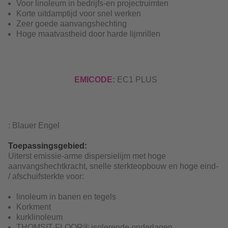
Voor linoleum in bedrijfs-en projectruimten
Korte uitdamptijd voor snel werken
Zeer goede aanvangshechting
Hoge maatvastheid door harde lijmrillen
EMICODE:
EC1 PLUS
: Blauer Engel
Toepassingsgebied:
Uiterst emissie-arme dispersielijm met hoge
aanvangshechtkracht, snelle sterkteopbouw en hoge eind-
/ afschuifsterkte voor:
linoleum in banen en tegels
Korkment
kurklinoleum
THOMSIT-FLOOR® isolerende onderlagen