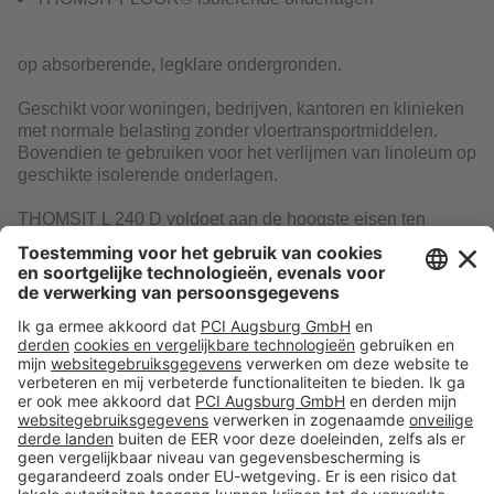
op absorberende, legklare ondergronden.
Geschikt voor woningen, bedrijven, kantoren en klinieken
met normale belasting zonder vloertransportmiddelen.
Bovendien te gebruiken voor het verlijmen van linoleum op
geschikte isolerende onderlagen.
THOMSIT L 240 D voldoet aan de hoogste eisen ten
aanzien van arbeidsveiligheid, de luchtkwaliteit in
gesloten ruimtes en het milieu.
Download
Volg ons op:
Producten