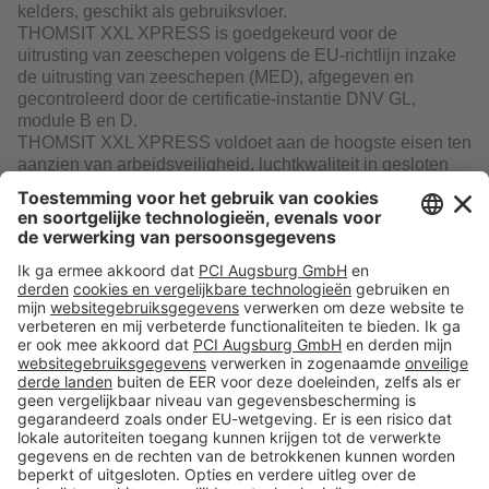
kelders, geschikt als gebruiksvloer.
THOMSIT XXL XPRESS is goedgekeurd voor de
uitrusting van zeeschepen volgens de EU-richtlijn inzake
de uitrusting van zeeschepen (MED), afgegeven en
gecontroleerd door de certificatie-instantie DNV GL,
module B en D.
THOMSIT XXL XPRESS voldoet aan de hoogste eisen ten
aanzien van arbeidsveiligheid, luchtkwaliteit in gesloten
ruimten en milieu.
Download
Volg ons op:
Producten
Toolbox