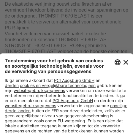
De elastische verlijming bouwt schuifkrachten af en
vermindert hierdoor blijvend de invloed van spanningen op
de ondergrond. THOMSIT P 670 ELAST is een
gemakkelijk te verwerken alternatief voor conventionele
PUR-lijmen.
Voor het verlijmen van massief parket, exotische
houtsoorten en kopshout THOMSIT P 680 ELAST
STRONG of THOMSIT 690 STRONG gebruiken.
THOMSIT P 670 ELAST voldoet aan de hoogste eisen ten
aanzien van arbeidsveiligheid, luchtkwaliteit in gesloten
ruimten en milieu.
Download
Volg ons op:
Producten