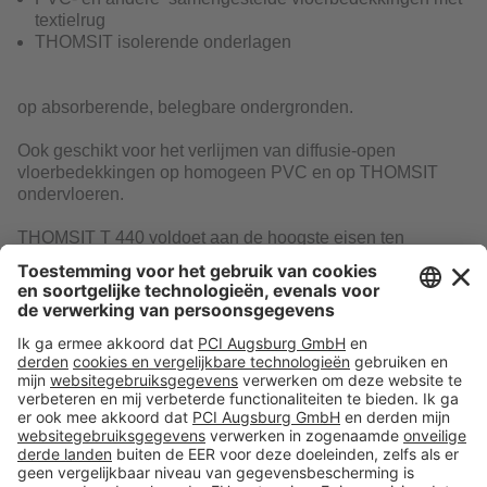
textielrug
THOMSIT isolerende onderlagen
op absorberende, belegbare ondergronden.
Ook geschikt voor het verlijmen van diffusie-open
vloerbedekkingen op homogeen PVC en op THOMSIT
ondervloeren.
THOMSIT T 440 voldoet aan de hoogste eisen ten
aanzien van arbeidsveiligheid, luchtkwaliteit in gesloten
ruimten en milieu.
Download
Volg ons op: