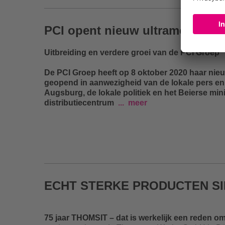
PCI opent nieuw ultramodern d
Uitbreiding en verdere groei van de PCI Groep
De PCI Groep heeft op 8 oktober 2020 haar nie
geopend in aanwezigheid van de lokale pers en
Augsburg, de lokale politiek en het Beierse min
distributiecentrum
meer
ECHT STERKE PRODUCTEN SIN
75 jaar THOMSIT – dat is werkelijk een reden om 