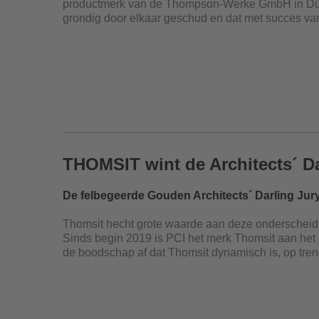
productmerk van de Thompson-Werke GmbH in Düss
grondig door elkaar geschud en dat met succes vana
THOMSIT wint de Architects´ D
De felbegeerde Gouden Architects´ Darling Jur
Thomsit hecht grote waarde aan deze onderscheidin
Sinds begin 2019 is PCI het merk Thomsit aan het h
de boodschap af dat Thomsit dynamisch is, op trend