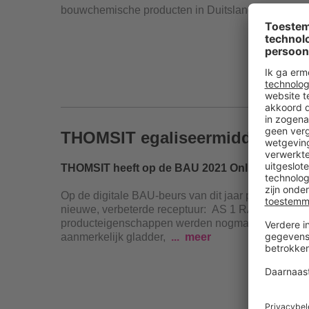
bouwchemische producten in Duitsland, met meer
THOMSIT egaliseermiddelen me
THOMSIT heeft op de BAU 2021 Online de ega
Op de digitale BAU-beurs van dit jaar presenteer
nieuwe, verbeterde receptuur: AS 1 RAPID, XX
producteigenschappen werden nogmaals verbeterd
aanmerkelijk gladder,
meer