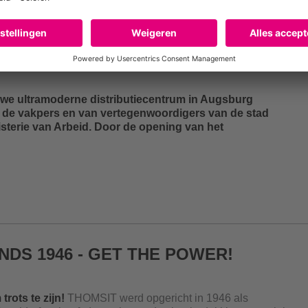
istributiecentrum
uwe ultramoderne distributiecentrum in Augsburg
 de vakpers en van vertegenwoordigers van de stad
isterie van Arbeid. Door de opening van het
DS 1946 - GET THE POWER!
trots te zijn!
THOMSIT werd opgericht in 1946 als