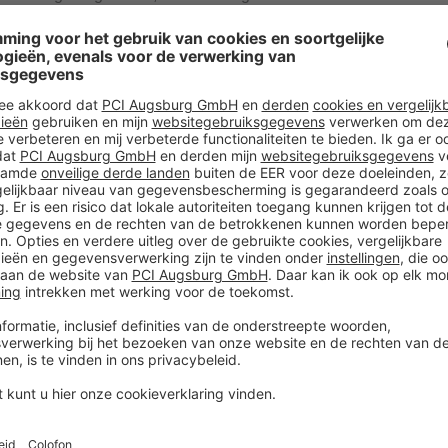
 dan 1200 medewerkers en een omzet van
meer
t verbeterde receptuur vormen de opma
liseermiddelen XXL POWER, AS 1 RAPID
de THOMSIT drie van zijn beproefde egaliseermiddelen met
L POWER, en XXL XPRESS. De gunstige
 en aangevuld met andere: de oppervlakken zijn