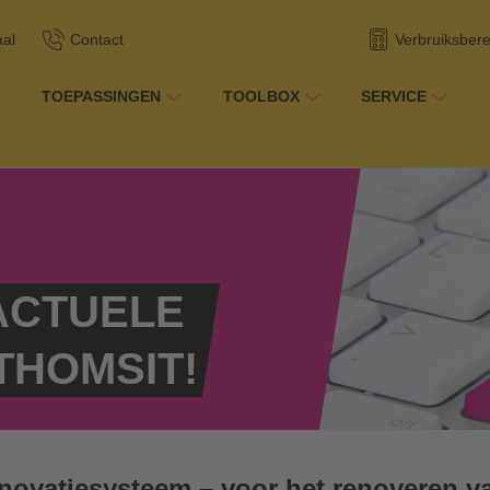
aal
Contact
Verbruiksber
TOEPASSINGEN
TOOLBOX
SERVICE
/
Nieuws
er THOMSIT
 ACTUELE
THOMSIT!
novatiesysteem – voor het renoveren v