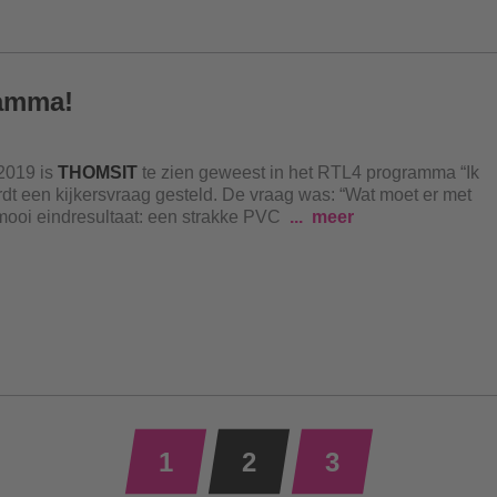
amma!
 2019 is
THOMSIT
te zien geweest in het RTL4 programma “Ik
t een kijkersvraag gesteld. De vraag was: “Wat moet er met
mooi eindresultaat: een strakke PVC
meer
1
2
3