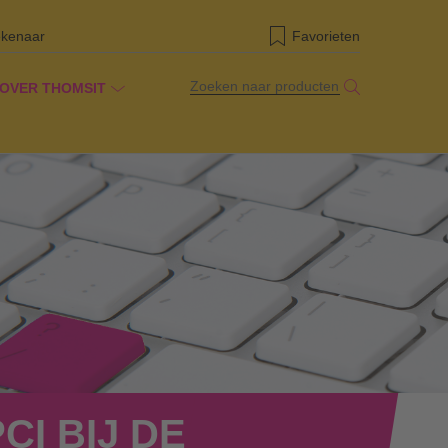
ekenaar
Favorieten
Zoeken naar producten
OVER THOMSIT
ij de studie ”Hoogste kwaliteit 2022“
CI BIJ DE