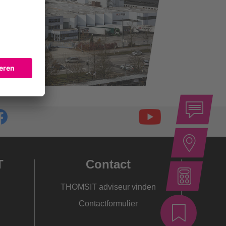
T
Contact
THOMSIT adviseur vinden
Contactformulier