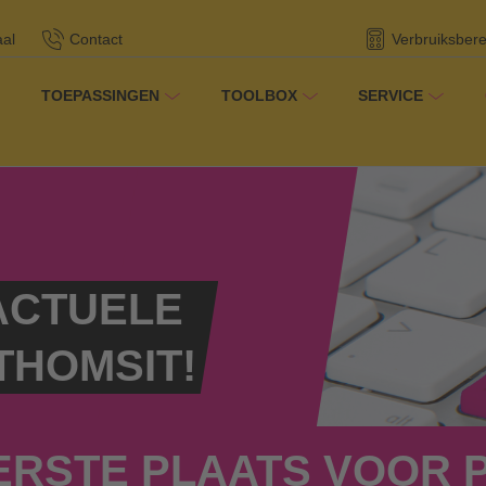
aal
Contact
Verbruiksber
TOEPASSINGEN
TOOLBOX
SERVICE
/
Nieuws
/
F.A.Z.-Institut: eerste plaats voor PCI b
er THOMSIT
 ACTUELE
THOMSIT!
 EERSTE PLAATS VOOR P