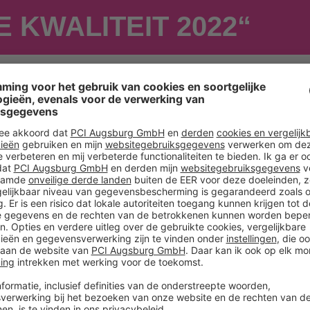
 KWALITEIT 2022“
et
te in de
et het
ouwmaterialen
wchemische
 de sector.
entiële
 beeldvorming
 criterium bij
alyseerde het
kwaliteit 2022“
iode van 1
ng tot
innovatiegraad
ndien