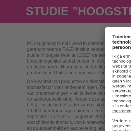
STUDIE ”HOOGSTE
PCI Augsburg GmbH werd in oktober 2022 door h
gerenommeerde F.A.Z.-Institut bekroond, en bereik
studie ”Hoogste kwaliteit 2022“ de eerste plaats m
hoogstmogelijke aantal punten in de categorie B
en -toebehoren. Hiermee is de fabrikant van bou
producten in Duitsland opnieuw de benchmark voor
De kwaliteit van producten en diensten is een ess
succesfactor voor ondernemingen. Ze bepaalt de
van ondernemingen – en is derhalve een belangrijk
de aankoopbeslissing. Tegen deze achtergrond an
F.A.Z.-Institut in het kader van de studie ”Hoogste 
19.000 ondernemingen binnen een onderzoeksper
september 2021 tot 31 augustus 2022 met betrekki
verschillende thema's, van klanttevredenheid en 
tot duurzaamheid en aanbeveling, en stelde bove