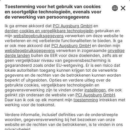
partnerschap
Volg ons op:
Producten
Toolbox
Over THOMSIT
Contact