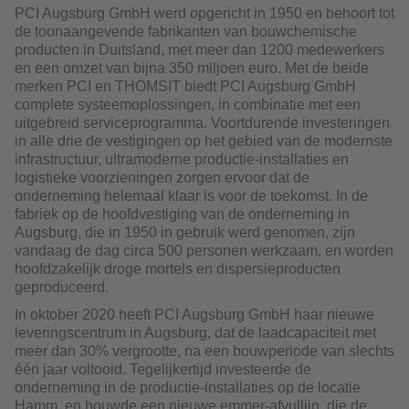
PCI Augsburg GmbH werd opgericht in 1950 en behoort tot
de toonaangevende fabrikanten van bouwchemische
producten in Duitsland, met meer dan 1200 medewerkers
en een omzet van bijna 350 miljoen euro. Met de beide
merken PCI en THOMSIT biedt PCI Augsburg GmbH
complete systeemoplossingen, in combinatie met een
uitgebreid serviceprogramma. Voortdurende investeringen
in alle drie de vestigingen op het gebied van de modernste
infrastructuur, ultramoderne productie-installaties en
logistieke voorzieningen zorgen ervoor dat de
onderneming helemaal klaar is voor de toekomst. In de
fabriek op de hoofdvestiging van de onderneming in
Augsburg, die in 1950 in gebruik werd genomen, zijn
vandaag de dag circa 500 personen werkzaam, en worden
hoofdzakelijk droge mortels en dispersieproducten
geproduceerd.
In oktober 2020 heeft PCI Augsburg GmbH haar nieuwe
leveringscentrum in Augsburg, dat de laadcapaciteit met
meer dan 30% vergrootte, na een bouwperiode van slechts
één jaar voltooid. Tegelijkertijd investeerde de
onderneming in de productie-installaties op de locatie
Hamm, en bouwde een nieuwe emmer-afvullijn, die de