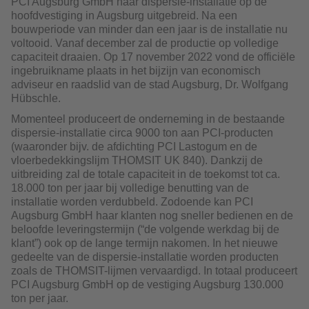
PCI Augsburg GmbH haar dispersie-installatie op de
hoofdvestiging in Augsburg uitgebreid. Na een
bouwperiode van minder dan een jaar is de installatie nu
voltooid. Vanaf december zal de productie op volledige
capaciteit draaien. Op 17 november 2022 vond de officiële
ingebruikname plaats in het bijzijn van economisch
adviseur en raadslid van de stad Augsburg, Dr. Wolfgang
Hübschle.
Momenteel produceert de onderneming in de bestaande
dispersie-installatie circa 9000 ton aan PCI-producten
(waaronder bijv. de afdichting PCI Lastogum en de
vloerbedekkingslijm THOMSIT UK 840). Dankzij de
uitbreiding zal de totale capaciteit in de toekomst tot ca.
18.000 ton per jaar bij volledige benutting van de
installatie worden verdubbeld. Zodoende kan PCI
Augsburg GmbH haar klanten nog sneller bedienen en de
beloofde leveringstermijn (“de volgende werkdag bij de
klant”) ook op de lange termijn nakomen. In het nieuwe
gedeelte van de dispersie-installatie worden producten
zoals de THOMSIT-lijmen vervaardigd. In totaal produceert
PCI Augsburg GmbH op de vestiging Augsburg 130.000
ton per jaar.