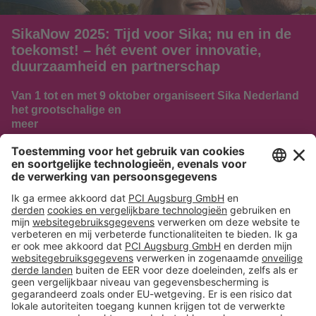
SikaNow 2025: Tijd voor Sika; nu en in de
toekomst! – hét event over innovatie,
duurzaamheid en partnerschap
Van 1 tot en met 9 oktober organiseert Sika Nederland
het grootschalige en
meer
NAAR HET NIEUWS
Volg ons op:
Producten