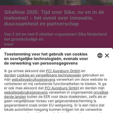
SikaNow 2025: Tijd voor Sika; nu en in de
toekomst! – hét event over innovatie,
duurzaamheid en partnerschap
Van 1 tot en met 9 oktober organiseert Sika Nederland
het grootschalige en
meer
NAAR HET NIEUWS
Volg ons op:
Producten