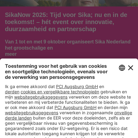
SikaNow 2025: Tijd voor Sika; nu en in de
toekomst! – hét event over innovatie,
duurzaamheid en partnerschap
Van 1 tot en met 9 oktober organiseert Sika Nederland
het grootschalige en
meer
NAAR HET NIEUWS
Volg ons op:
Producten