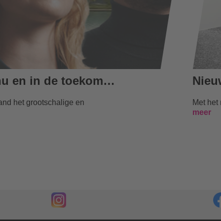
SikaNow 2025: Tijd voor Sika; nu en in de toekomst! – hét event over innovatie, duurzaamheid en partnerschap
and het grootschalige en
meer