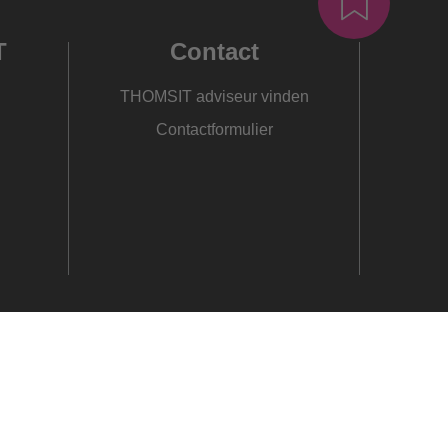
T
Contact
THOMSIT adviseur vinden
Contactformulier
y
Copyright © 2026 PCI Augsburg GmbH