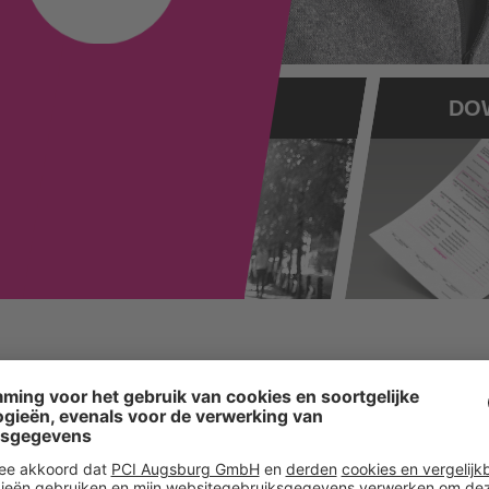
Vind het perfec
Ondergrondvoorbereiding 
voor elke toepassing het 