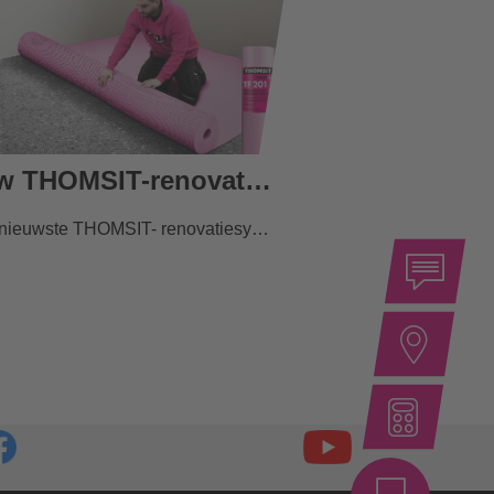
Nieuw THOMSIT-renovatiesysteem voor de renovatie van vloeren op blijvend vochtige ondergronden
Met het nieuwste THOMSIT- renovatiesysteem kunnen vloerconstructies die in