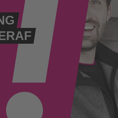
NG
ERAF