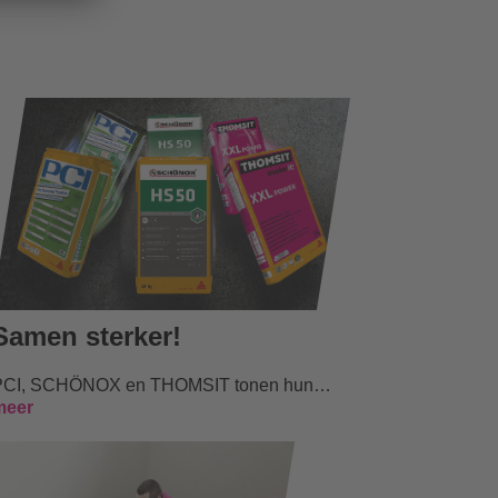
Samen sterker!
PCI, SCHÖNOX en THOMSIT tonen hun verbondenheid met het overkoepelende merk Sika
meer