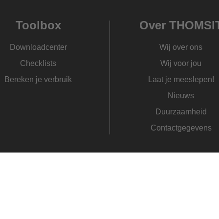
Toolbox
Over THOMSI
Downloadcenter
Wij over ons
Checklists
Wij voor jou
Bereken je verbruik
Laat je meeslepen!
Nieuws
Duurzaamheid
Contactgegevens
lgemene verkoopsvoorwaarden
Colofon
Disclaimer
Privac
rivacy instellingen