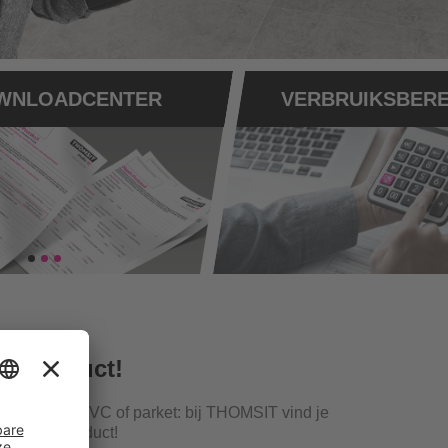
te product!
of lijmen, PVC of parket: bij THOMSIT vind je
perfecte product!