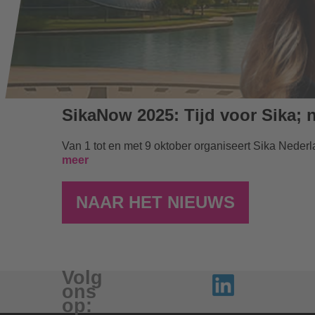
Van 1 tot en met 9 oktober organiseert Sika Nederl
meer
NAAR HET NIEUWS
Volg
ons
op: